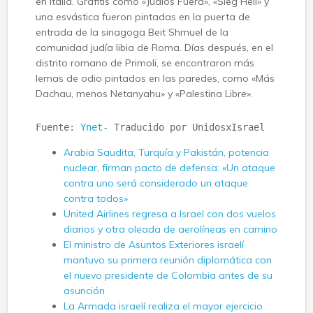
en Italia. Grafitis como «Judíos Fuera», «Sieg Heil» y
una esvástica fueron pintadas en la puerta de
entrada de la sinagoga Beit Shmuel de la
comunidad judía libia de Roma. Días después, en el
distrito romano de Primoli, se encontraron más
lemas de odio pintados en las paredes, como «Más
Dachau, menos Netanyahu» y «Palestina Libre».
Fuente: 
Ynet
- Traducido por UnidosxIsrael
Arabia Saudita, Turquía y Pakistán, potencia
nuclear, firman pacto de defensa: «Un ataque
contra uno será considerado un ataque
contra todos»
United Airlines regresa a Israel con dos vuelos
diarios y otra oleada de aerolíneas en camino
El ministro de Asuntos Exteriores israelí
mantuvo su primera reunión diplomática con
el nuevo presidente de Colombia antes de su
asunción
La Armada israelí realiza el mayor ejercicio