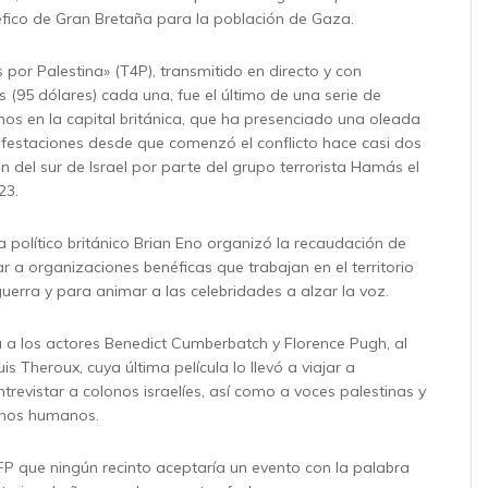
fico de Gran Bretaña para la población de Gaza.
s por Palestina» (T4P), transmitido en directo y con
s (95 dólares) cada una, fue el último de una serie de
nos en la capital británica, que ha presenciado una oleada
festaciones desde que comenzó el conflicto hace casi dos
n del sur de Israel por parte del grupo terrorista Hamás el
23.
ta político británico Brian Eno organizó la recaudación de
 a organizaciones benéficas que trabajan en el territorio
uerra y para animar a las celebridades a alzar la voz.
a a los actores Benedict Cumberbatch y Florence Pugh, al
s Theroux, cuya última película lo llevó a viajar a
trevistar a colonos israelíes, así como a voces palestinas y
chos humanos.
FP que ningún recinto aceptaría un evento con la palabra