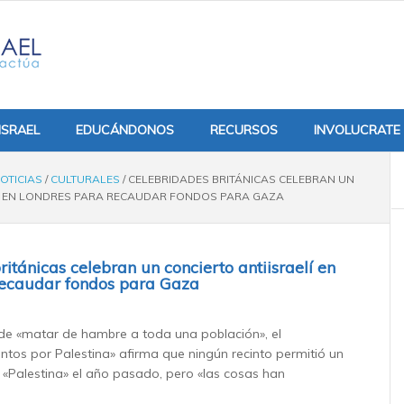
ISRAEL
EDUCÁNDONOS
RECURSOS
INVOLUCRATE
OTICIAS
/
CULTURALES
/
CELEBRIDADES BRITÁNICAS CELEBRAN UN
LÍ EN LONDRES PARA RECAUDAR FONDOS PARA GAZA
itánicas celebran un concierto antiisraelí en
recaudar fondos para Gaza
de «matar de hambre a toda una población», el
ntos por Palestina» afirma que ningún recinto permitió un
o «Palestina» el año pasado, pero «las cosas han