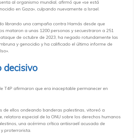
enta al organismo mundial, afirmó que «se está
nocidio en Gaza», culpando nuevamente a Israel.
tado librando una campaña contra Hamás desde que
inos mataron a unas 1200 personas y secuestraron a 251
l ataque de octubre de 2023, ha negado rotundamente las
bruna y genocidio y ha calificado el último informe de
lso».
decisivo
de T4P afirmaron que era inaceptable permanecer en
s de ellos ondeando banderas palestinas, vitoreó a
, relatora especial de la ONU sobre los derechos humanos
palestinos, una acérrima crítica antiisraelí acusada de
 y proterrorista.