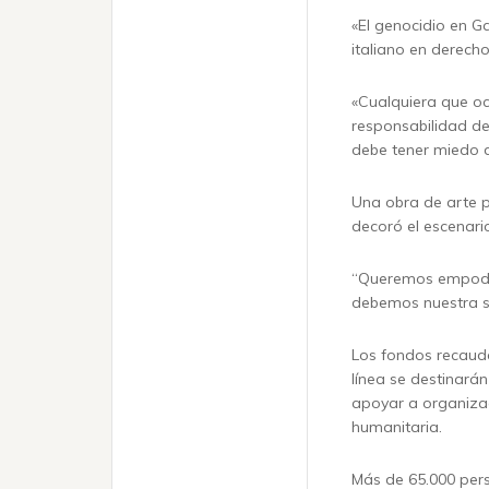
«El genocidio en G
italiano en derech
«Cualquiera que oc
responsabilidad de
debe tener miedo d
Una obra de arte p
decoró el escenari
“Queremos empodera
debemos nuestra so
Los fondos recauda
línea se destinará
apoyar a organizac
humanitaria.
Más de 65.000 per