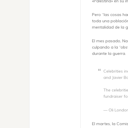
«Palestina» en su i
Pero “las cosas ha
toda una població
mentalidad de la g
El mes pasado, Na
culpando a la “obs
durante la guerra.
Celebrities in
and Javier B
The celebrit
fundraiser f
— Oli Londo
El martes, la Comis