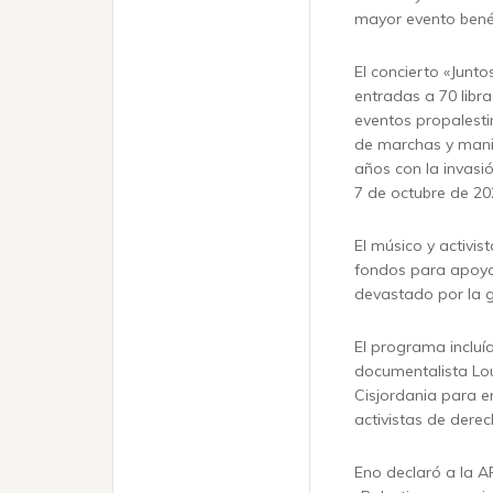
mayor evento bené
El concierto «Junto
entradas a 70 libra
eventos propalesti
de marchas y mani
años con la invasió
7 de octubre de 20
El músico y activis
fondos para apoyar
devastado por la g
El programa incluí
documentalista Loui
Cisjordania para en
activistas de dere
Eno declaró a la A