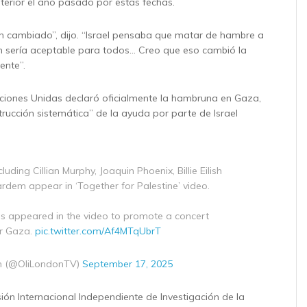
nterior el año pasado por estas fechas.
n cambiado”, dijo. “Israel pensaba que matar de hambre a
n sería aceptable para todos… Creo que eso cambió la
ente”.
ciones Unidas declaró oficialmente la hambruna en Gaza,
trucción sistemática” de la ayuda por parte de Israel
cluding Cillian Murphy, Joaquin Phoenix, Billie Eilish
ardem appear in ‘Together for Palestine’ video.
ies appeared in the video to promote a concert
or Gaza.
pic.twitter.com/Af4MTqUbrT
n (@OliLondonTV)
September 17, 2025
ión Internacional Independiente de Investigación de la