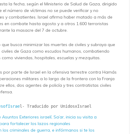
ta la fecha, según el Ministerio de Salud de Gaza, dirigido
el número de víctimas no se puede verificar y no
viles y combatientes. Israel afirma haber matado a más de
s en combate hasta agosto y a otros 1.600 terroristas
urante la masacre del 7 de octubre.
o que busca minimizar las muertes de civiles y subraya que
os civiles de Gaza como escudos humanos, combatiendo
s como viviendas, hospitales, escuelas y mezquitas.
s por parte de Israel en la ofensiva terrestre contra Hamás
eraciones militares a lo largo de la frontera con la Franja
re ellos, dos agentes de policía y tres contratistas civiles
efensa.
esofIsrae
l- Traducido por UnidosxIsrael
 Asuntos Exteriores israelí, Sa’ar, inicia su visita a
ara fortalecer los lazos regionales
los criminales de guerra, e infórmanos si te los