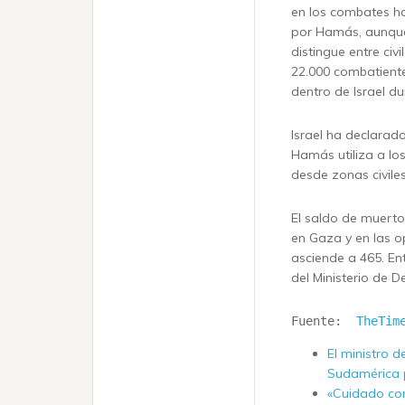
en los combates has
por Hamás, aunque 
distingue entre ci
22.000 combatiente
dentro de Israel d
Israel ha declarad
Hamás utiliza a l
desde zonas civile
El saldo de muerto
en Gaza y en las op
asciende a 465. Ent
del Ministerio de D
Fuente:  
TheTim
El ministro de
Sudamérica p
«Cuidado con 