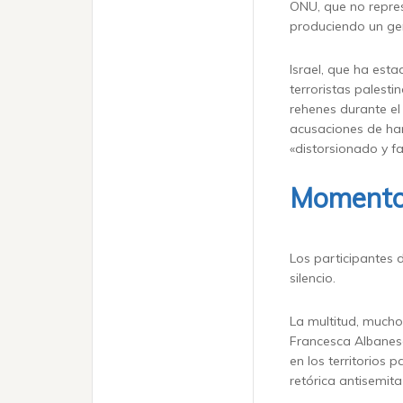
ONU, que no repres
produciendo un ge
Israel, que ha es
terroristas palest
rehenes durante e
acusaciones de ham
«distorsionado y fa
Momento 
Los participantes 
silencio.
La multitud, mucho
Francesca Albanese
en los territorios 
retórica antisemita