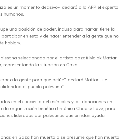
aza es un momento decisivo», declaró a la AFP el experto
os humanos.
upe una posición de poder, incluso para narrar, tiene la
 participar en esto y de hacer entender a la gente que no
e hablar».
alestina seleccionada por el artista gazatí Malak Mattar
o, representando la situación en Gaza.
r a la gente para que actúe”, declaró Mattar. “Le
lidaridad al pueblo palestino”.
dos en el concierto del miércoles y las donaciones en
n a la organización benéfica británica Choose Love, para
iones lideradas por palestinos que brindan ayuda
sonas en Gaza han muerto o se presume que han muerto