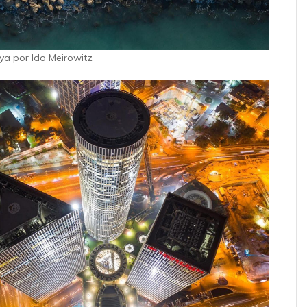
iya por Ido Meirowitz