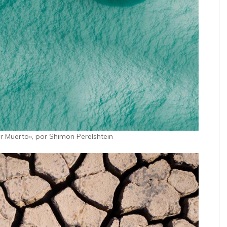
r Muerto», por Shimon Perelshtein