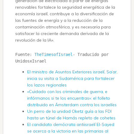
generación de electricidad a partir de energías
renovables fortalece la seguridad energética de la
economía israelí, contribuye a la diversificación de
las fuentes de energía y a la reducción de la
contaminación atmosférica, y es necesaria para
satisfacer la creciente demanda derivada de la
revolución de la IA».
Fuente: 
TheTimesofIsrael
- Traducido por 
UnidosxIsrael
El ministro de Asuntos Exteriores israelí, Sa’ar,
inicia su visita a Sudamérica para fortalecer
los lazos regionales
«Cuidado con los criminales de guerra, e
infórmanos si te los encuentras»: el folleto
distribuido en Ámsterdam contra los israelíes
Un perro de la unidad Oketz guía a las FDI
hasta un túnel de Hamás repleto de cohetes
El candidato demócrata antiisraelí El-Sayed
se acerca a la victoria en las primarias al