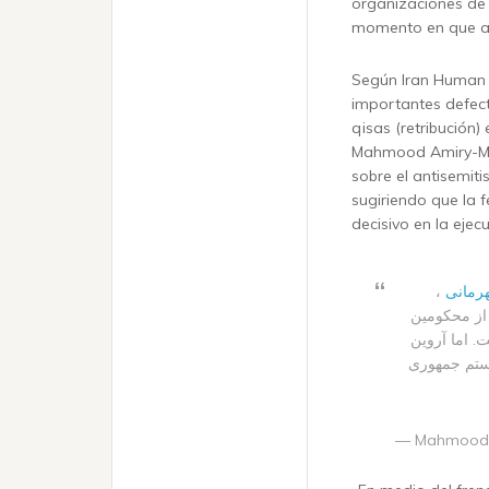
organizaciones de
momento en que aum
Según Iran Human 
importantes defec
qisas (retribución) 
Mahmood Amiry-Mo
sobre el antisemiti
sugiriendo que la 
decisivo en la ejec
،
#مانی
 از محکومین
. اما آروین
یستم جمهوری
— Mahmood 