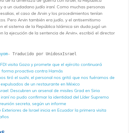
esí de la amenaza de guerra con Israel, la República
oy a un ciudadano judío iraní. Como muchas personas
salias, el caso de Arvin y los procedimientos tenían
os. Pero Arvin también era judío, y el antisemitismo
en el sistema de la República Islámica sin duda jugó un
 la ejecución de la sentencia de Arvin», escribió el director
ayom
- Traducido por UnidosxIsrael
s FDI visita Gaza y promete que el ejército continuará
 forma proactiva contra Hamás
nos tiró el sushi, el personal nos gritó que nos fuéramos de
íes expulsados ​​de un restaurante en México
rael: Descubren un arsenal de misiles Grad en Siria
e iraní no pudo confirmar la identidad del Líder Supremo
reunión secreta, según un informe
e Exteriores de Israel inicia en Ecuador la primera visita
 años
os