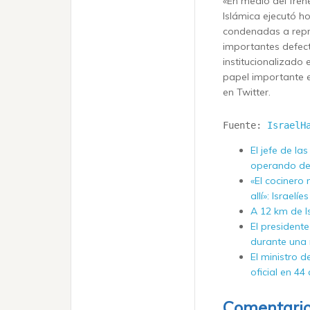
«En medio del fren
Islámica ejecutó h
condenadas a repre
importantes defect
institucionalizado 
papel importante en
en Twitter.
Fuente: 
IsraelH
El jefe de la
operando de
«El cocinero 
allí»: Israel
A 12 km de Is
El president
durante una 
El ministro d
oficial en 44
Comentari