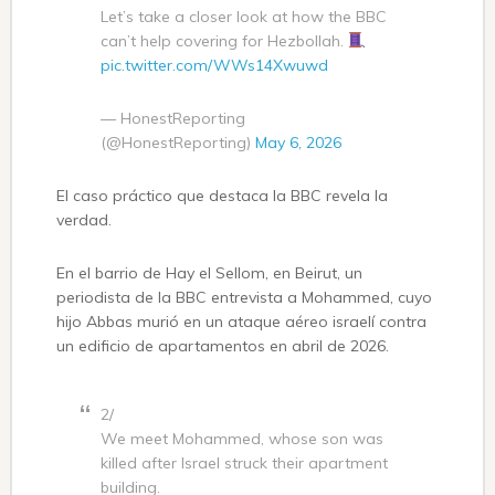
Let’s take a closer look at how the BBC
can’t help covering for Hezbollah.
pic.twitter.com/WWs14Xwuwd
— HonestReporting
(@HonestReporting)
May 6, 2026
El caso práctico que destaca la BBC revela la
verdad.
En el barrio de Hay el Sellom, en Beirut, un
periodista de la BBC entrevista a Mohammed, cuyo
hijo Abbas murió en un ataque aéreo israelí contra
un edificio de apartamentos en abril de 2026.
2/
We meet Mohammed, whose son was
killed after Israel struck their apartment
building.