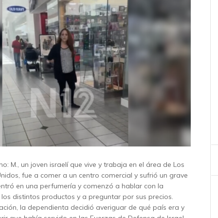
o: M., un joven israelí que vive y trabaja en el área de Los
nidos, fue a comer a un centro comercial y sufrió un grave
n entró en una perfumería y comenzó a hablar con la
los distintos productos y a preguntar por sus precios.
ación, la dependienta decidió averiguar de qué país era y
rir que había servido en las Fuerzas de Defensa de Israel.