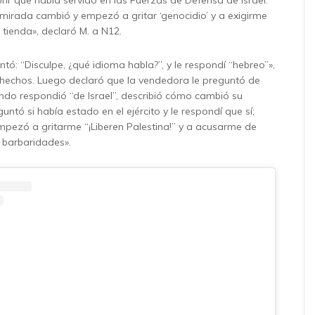
u mirada cambió y empezó a gritar ‘genocidio’ y a exigirme
 tienda», declaró M. a N12.
ó: “Disculpe, ¿qué idioma habla?”, y le respondí “hebreo”»,
s hechos. Luego declaró que la vendedora le preguntó de
ndo respondió “de Israel”, describió cómo cambió su
untó si había estado en el ejército y le respondí que sí;
pezó a gritarme “¡Liberen Palestina!” y a acusarme de
s barbaridades».