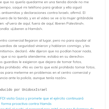
te que no quería quedarme en una tienda donde no me
tiempo, saqué mi teléfono para grabar y ella siguió
antisemitas y declaraciones contra Israel», afirmó. El
uera de la tienda, y en el video se ve a la mujer gritándole
n: «¡Fuera de aquí, fuera de aquí, liberen Palestina!»,
ondía: «¡Liberen a Hamás!».
entro comercial llegaron al lugar, pero no para ayudar al
 guardias de seguridad vinieron y hablaron conmigo, y les
emitismo», declaró. «Me dijeron que no podían hacer nada,
y que si no quería atenderme, estaba en su derecho».
os guardias le exigieron que dejara de tomar fotos,
a prohibido: «No es cierto que esté prohibido tomar fotos,
zas para meterme en problemas en el centro comercial y
ncia ante la policía, aunque tenía razón».
aducido por UnidosxIsrael
s FDI visita Gaza y promete que el ejército continuará
 forma proactiva contra Hamás