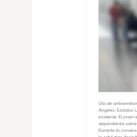
Ola de antisemitism
Ángeles, Estados U
incidente. El jove
dependienta sobre 
Durante la convers
lo echó tras descub