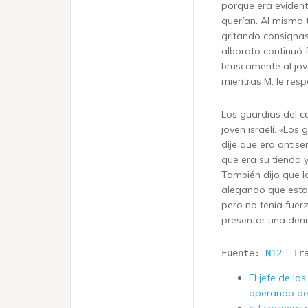
porque era eviden
querían. Al mismo 
gritando consignas 
alboroto continuó f
bruscamente al jove
mientras M. le resp
Los guardias del c
joven israelí. «Los
dije que era antis
que era su tienda 
También dijo que l
alegando que estab
pero no tenía fuer
presentar una denu
Fuente: 
N12
- Tr
El jefe de la
operando de