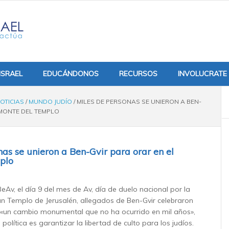
ISRAEL
EDUCÁNDONOS
RECURSOS
INVOLUCRATE
OTICIAS
/
MUNDO JUDÍO
/
MILES DE PERSONAS SE UNIERON A BEN-
 MONTE DEL TEMPLO
nas se unieron a Ben-Gvir para orar en el
plo
eAv, el día 9 del mes de Av, día de duelo nacional por la
an Templo de Jerusalén, allegados de Ben-Gvir celebraron
un cambio monumental que no ha ocurrido en mil años»,
política es garantizar la libertad de culto para los judíos.