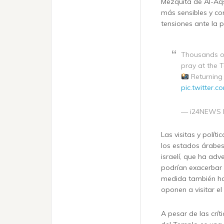
Mezquita de Al-Aqsa
más sensibles y co
tensiones ante la p
Thousands of 
pray at the 
pic.twitter
— i24NEWS 
Las visitas y polít
los estados árabes
israelí, que ha adv
podrían exacerbar 
medida también ha 
oponen a visitar el
A pesar de las crít