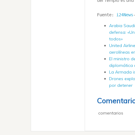
del Templo es una 
Fuente: 
i24News
Arabia Saudi
defensa: «Un
todos»
United Airlin
aerolíneas e
El ministro d
diplomática 
La Armada isr
Drones explo
por detener
Comentari
comentarios