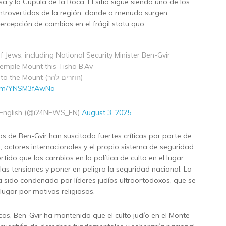
 y la Cúpula de la Roca. El sitio sigue siendo uno de los
ntrovertidos de la región, donde a menudo surgen
ercepción de cambios en el frágil statu quo.
Jews, including National Security Minister Ben-Gvir
Temple Mount this Tisha B’Av
Returning to the Mount (חוזרים להר)
.com/YNSM3fAwNa
English (@i24NEWS_EN)
August 3, 2025
icas de Ben-Gvir han suscitado fuertes críticas por parte de
, actores internacionales y el propio sistema de seguridad
ertido que los cambios en la política de culto en el lugar
las tensiones y poner en peligro la seguridad nacional. La
sido condenada por líderes judíos ultraortodoxos, que se
 lugar por motivos religiosos.
icas, Ben-Gvir ha mantenido que el culto judío en el Monte