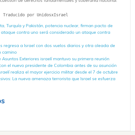
cuestión de derechos fundamentales y soberanía nacional.
- Traducido por UnidosxIsrael
ta, Turquía y Pakistán, potencia nuclear, firman pacto de
 ataque contra uno será considerado un ataque contra
es regresa a Israel con dos vuelos diarios y otra oleada de
n camino
e Asuntos Exteriores israelí mantuvo su primera reunión
con el nuevo presidente de Colombia antes de su asunción
aelí realiza el mayor ejercicio militar desde el 7 de octubre
sivos: La nueva amenaza terrorista que Israel se esfuerza
os