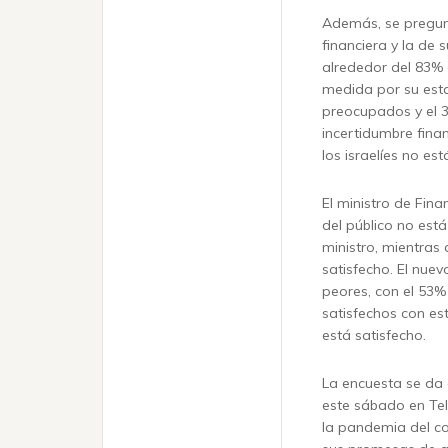
Además, se pregun
financiera y la de 
alrededor del 83% 
medida por su esta
preocupados y el 
incertidumbre finan
los israelíes no es
El ministro de Fin
del público no est
ministro, mientras
satisfecho. El nuev
peores, con el 53
satisfechos con es
está satisfecho.
La encuesta se da 
este sábado en Tel
la pandemia del co