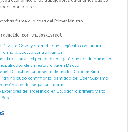
yuda económica a los trabajadores autónomos que se
ados por la crisis.
rchas frente a la casa del Primer Ministro.
Traducido por UnidosxIsrael
s FDI visita Gaza y promete que el ejército continuará
 forma proactiva contra Hamás
nos tiró el sushi, el personal nos gritó que nos fuéramos de
íes expulsados ​​de un restaurante en México
rael: Descubren un arsenal de misiles Grad en Siria
e iraní no pudo confirmar la identidad del Líder Supremo
reunión secreta, según un informe
e Exteriores de Israel inicia en Ecuador la primera visita
 años
os