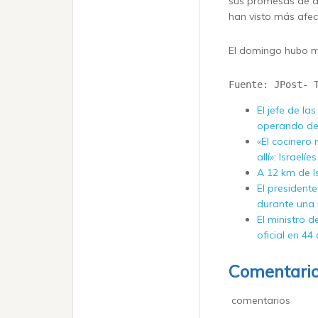
sus promesas de a
han visto más afect
El domingo hubo ma
Fuente: JPost- 
El jefe de la
operando de
«El cocinero 
allí»: Israel
A 12 km de Is
El president
durante una 
El ministro d
oficial en 44
Comentari
comentarios