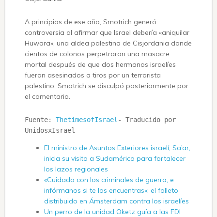
A principios de ese año, Smotrich generó
controversia al afirmar que Israel debería «aniquilar
Huwara», una aldea palestina de Cisjordania donde
cientos de colonos perpetraron una masacre
mortal después de que dos hermanos israelíes
fueran asesinados a tiros por un terrorista
palestino. Smotrich se disculpó posteriormente por
el comentario.
Fuente: 
ThetimesofIsrael
- Traducido por 
UnidosxIsrael
El ministro de Asuntos Exteriores israelí, Sa’ar,
inicia su visita a Sudamérica para fortalecer
los lazos regionales
«Cuidado con los criminales de guerra, e
infórmanos si te los encuentras»: el folleto
distribuido en Ámsterdam contra los israelíes
Un perro de la unidad Oketz guía a las FDI