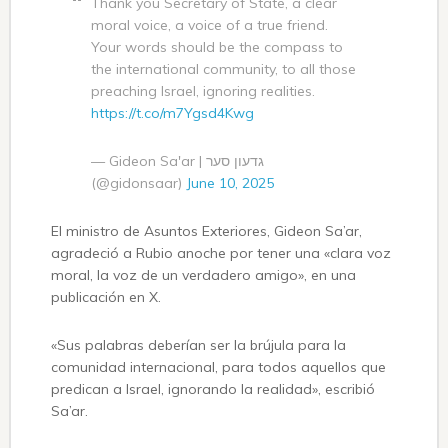
Thank you Secretary of State, a clear
moral voice, a voice of a true friend.
Your words should be the compass to
the international community, to all those
preaching Israel, ignoring realities.
https://t.co/m7Ygsd4Kwg
— Gideon Sa'ar | גדעון סער
(@gidonsaar)
June 10, 2025
El ministro de Asuntos Exteriores, Gideon Sa’ar,
agradeció a Rubio anoche por tener una «clara voz
moral, la voz de un verdadero amigo», en una
publicación en X.
«Sus palabras deberían ser la brújula para la
comunidad internacional, para todos aquellos que
predican a Israel, ignorando la realidad», escribió
Sa’ar.