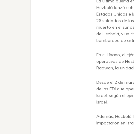
La última guerra e
Hezbolá lanzó cohe
Estados Unidos e Is
26 soldados de las 
muerto en el sur d
de Hezbolá, y un ci
bombardeo de artill
En el Líbano, el ej
operativos de Hezb
Radwan, la unidad d
Desde el 2 de mar
de las FDI que ope
Israel, según el ej
Israel.
Además, Hezbolá la
impactaron en Israe