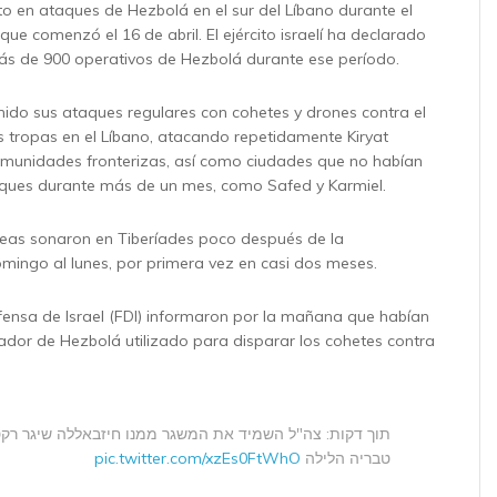
 en ataques de Hezbolá en el sur del Líbano durante el
 que comenzó el 16 de abril. El ejército israelí ha declarado
ás de 900 operativos de Hezbolá durante ese período.
do sus ataques regulares con cohetes y drones contra el
as tropas en el Líbano, atacando repetidamente Kiryat
munidades fronterizas, así como ciudades que no habían
aques durante más de un mes, como Safed y Karmiel.
reas sonaron en Tiberíades poco después de la
ingo al lunes, por primera vez en casi dos meses.
ensa de Israel (FDI) informaron por la mañana que habían
dor de Hezbolá utilizado para disparar los cohetes contra
תוך דקות: צה"ל השמיד את המשגר ממנו חיזבאללה שיגר רק
pic.twitter.com/xzEs0FtWhO
טבריה הלילה