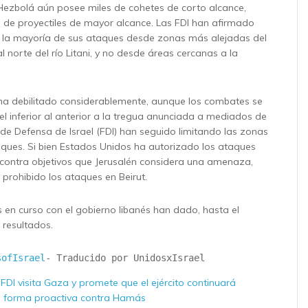
Hezbolá aún posee miles de cohetes de corto alcance,
de proyectiles de mayor alcance. Las FDI han afirmado
 la mayoría de sus ataques desde zonas más alejadas del
al norte del río Litani, y no desde áreas cercanas a la
e ha debilitado considerablemente, aunque los combates se
el inferior al anterior a la tregua anunciada a mediados de
s de Defensa de Israel (FDI) han seguido limitando las zonas
ques. Si bien Estados Unidos ha autorizado los ataques
o contra objetivos que Jerusalén considera una amenaza,
 prohibido los ataques en Beirut.
 en curso con el gobierno libanés han dado, hasta el
resultados.
sofIsrael
- Traducido por UnidosxIsrael
s FDI visita Gaza y promete que el ejército continuará
 forma proactiva contra Hamás