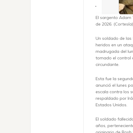
El sargento Adam Tz
de 2026. (Cortesía)
Un soldado de las 
heridos en un ataq
madrugada del lune
tomado el control d
circundante.
Esta fue la segund
anunció el lunes p
escala contra los s
respaldado por Irá
Estados Unidos.
El soldado falleci
años, pertenecien
originario de Rosh 