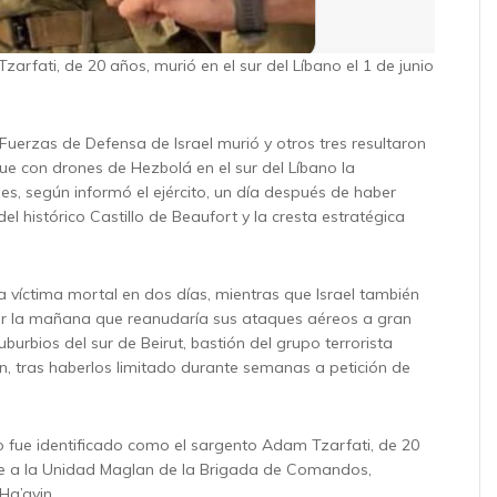
arfati, de 20 años, murió en el sur del Líbano el 1 de junio
Fuerzas de Defensa de Israel murió y otros tres resultaron
ue con drones de Hezbolá en el sur del Líbano la
s, según informó el ejército, un día después de haber
el histórico Castillo de Beaufort y la cresta estratégica
a víctima mortal en dos días, mientras que Israel también
or la mañana que reanudaría sus ataques aéreos a gran
uburbios del sur de Beirut, bastión del grupo terrorista
n, tras haberlos limitado durante semanas a petición de
do fue identificado como el sargento Adam Tzarfati, de 20
te a la Unidad Maglan de la Brigada de Comandos,
Ha’ayin.