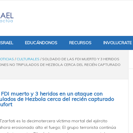
ISRAEL
EDUCÁNDONOS
RECURSOS
INVOLUCRATE
OTICIAS
/
CULTURALES
/
SOLDADO DE LAS FDI MUERTO Y 3 HERIDOS
ONES NO TRIPULADOS DE HEZBOLA CERCA DEL RECIÉN CAPTURADO
 FDI muerto y 3 heridos en un ataque con
pulados de Hezbola cerca del recién capturado
ufort
zarfati es la decimotercera víctima mortal del ejército
 ahora erosionado alto el fuego; El grupo terrorista continúa