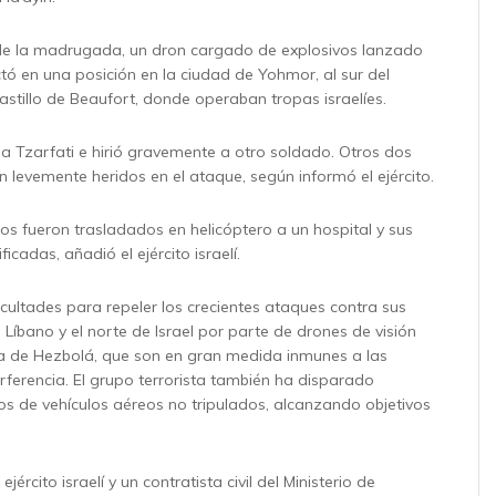
 de la madrugada, un dron cargado de explosivos lanzado
ó en una posición en la ciudad de Yohmor, al sur del
astillo de Beaufort, donde operaban tropas israelíes.
a Tzarfati e hirió gravemente a otro soldado. Otros dos
n levemente heridos en el ataque, según informó el ejército.
os fueron trasladados en helicóptero a un hospital y sus
ficadas, añadió el ejército israelí.
ficultades para repeler los crecientes ataques contra sus
l Líbano y el norte de Israel por parte de drones de visión
a de Hezbolá, que son en gran medida inmunes a las
rferencia. El grupo terrorista también ha disparado
pos de vehículos aéreos no tripulados, alcanzando objetivos
jército israelí y un contratista civil del Ministerio de