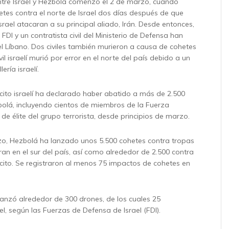
ntre Israel y Hezbolá comenzó el 2 de marzo, cuando
tes contra el norte de Israel dos días después de que
rael atacaran a su principal aliado, Irán. Desde entonces,
FDI y un contratista civil del Ministerio de Defensa han
el Líbano. Dos civiles también murieron a causa de cohetes
vil israelí murió por error en el norte del país debido a un
ería israelí.
ército israelí ha declarado haber abatido a más de 2.500
olá, incluyendo cientos de miembros de la Fuerza
e élite del grupo terrorista, desde principios de marzo.
zo, Hezbolá ha lanzado unos 5.500 cohetes contra tropas
ran en el sur del país, así como alrededor de 2.500 contra
ército. Se registraron al menos 75 impactos de cohetes en
nzó alrededor de 300 drones, de los cuales 25
l, según las Fuerzas de Defensa de Israel (FDI).