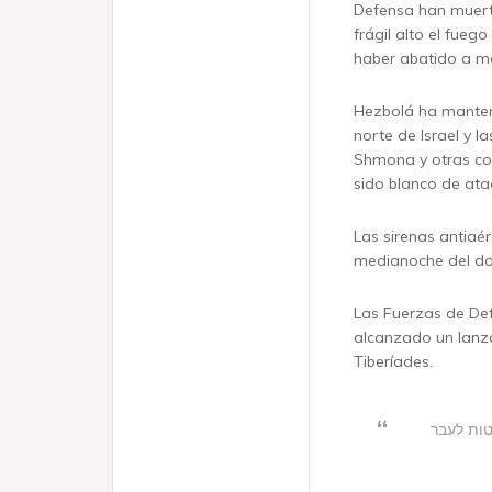
Defensa han muerto
frágil alto el fuego
haber abatido a m
Hezbolá ha manteni
norte de Israel y l
Shmona y otras co
sido blanco de at
Las sirenas antiaé
medianoche del dom
Las Fuerzas de Def
alcanzado un lanza
Tiberíades.
טות לעבר