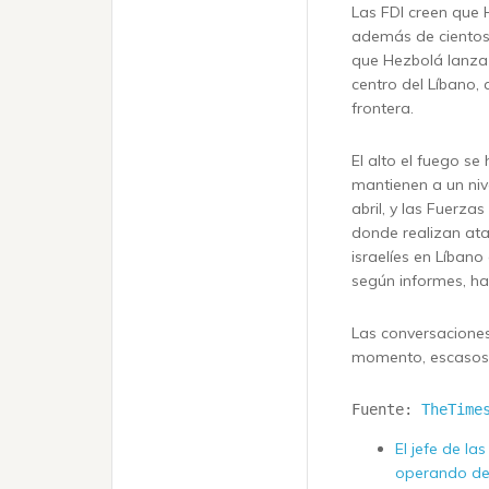
Las FDI creen que 
además de cientos 
que Hezbolá lanza
centro del Líbano, 
frontera.
El alto el fuego s
mantienen a un niv
abril, y las Fuerza
donde realizan ata
israelíes en Líban
según informes, ha
Las conversaciones
momento, escasos 
Fuente: 
TheTime
El jefe de la
operando de