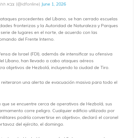
— צבא ההגנה לישראל (@idfonline)
June 1, 2026
 ataques procedentes del Líbano, se han cerrado escuelas
ades fronterizas y la Autoridad de Naturaleza y Parques
serie de lugares en el norte, de acuerdo con las
Comando del Frente Interno.
ensa de Israel (FDI), además de intensificar su ofensiva
 del Líbano, han llevado a cabo ataques aéreos
ra objetivos de Hezbolá, incluyendo la ciudad de Tiro.
I reiteraron una alerta de evacuación masiva para todo el
 que se encuentre cerca de operativos de Hezbolá, sus
armamento corre peligro. Cualquier edificio utilizado por
ilitares podría convertirse en objetivo», declaró el coronel
rtavoz del ejército, el domingo.