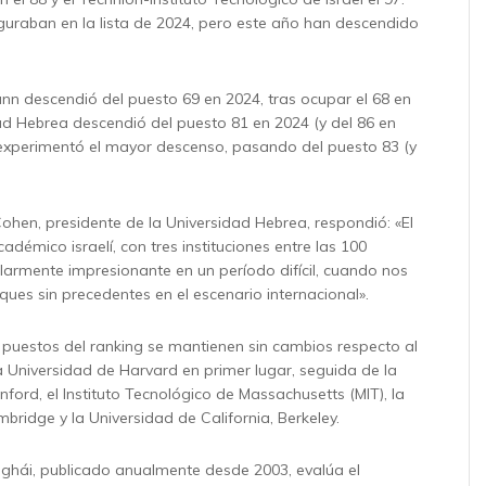
iguraban en la lista de 2024, pero este año han descendido
ann descendió del puesto 69 en 2024, tras ocupar el 68 en
ad Hebrea descendió del puesto 81 en 2024 (y del 86 en
 experimentó el mayor descenso, pasando del puesto 83 (y
Cohen, presidente de la Universidad Hebrea, respondió: «El
démico israelí, con tres instituciones entre las 100
ularmente impresionante en un período difícil, cuando nos
ues sin precedentes en el escenario internacional».
 puestos del ranking se mantienen sin cambios respecto al
 Universidad de Harvard en primer lugar, seguida de la
ford, el Instituto Tecnológico de Massachusetts (MIT), la
bridge y la Universidad de California, Berkeley.
ghái, publicado anualmente desde 2003, evalúa el