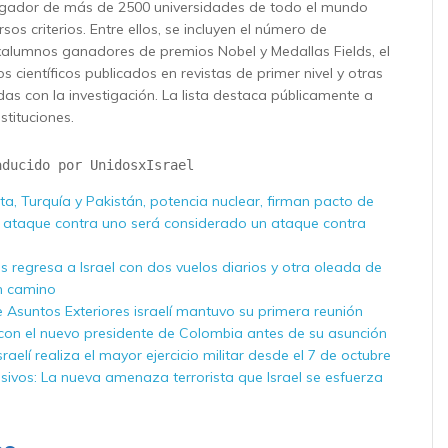
tigador de más de 2500 universidades de todo el mundo
os criterios. Entre ellos, se incluyen el número de
xalumnos ganadores de premios Nobel y Medallas Fields, el
s científicos publicados en revistas de primer nivel y otras
das con la investigación. La lista destaca públicamente a
stituciones.
aducido por UnidosxIsrael
ta, Turquía y Pakistán, potencia nuclear, firman pacto de
 ataque contra uno será considerado un ataque contra
es regresa a Israel con dos vuelos diarios y otra oleada de
n camino
e Asuntos Exteriores israelí mantuvo su primera reunión
con el nuevo presidente de Colombia antes de su asunción
aelí realiza el mayor ejercicio militar desde el 7 de octubre
sivos: La nueva amenaza terrorista que Israel se esfuerza