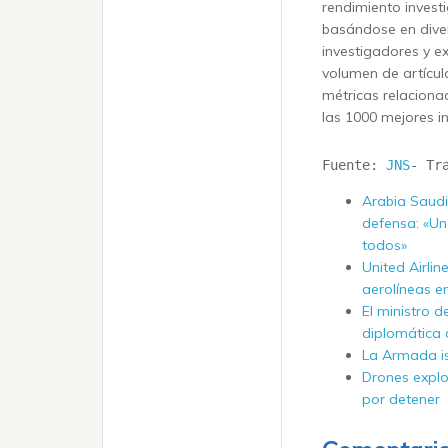
rendimiento inves
basándose en divers
investigadores y e
volumen de artículo
métricas relaciona
las 1000 mejores in
Fuente: 
JNS
- Tr
Arabia Saudi
defensa: «Un
todos»
United Airlin
aerolíneas e
El ministro d
diplomática 
La Armada isr
Drones explo
por detener