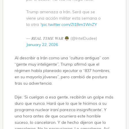
Trump amenaza a Irán. Será que se
viene una acción militar esta semana o
la otra ?
pic.twitter.com/ZI1Bm1WnZY
— 𝑹𝑬𝑨𝑳 𝑻𝑰𝑴𝑬 𝑾𝑨𝑹
(@IntelDudee)
January 22, 2026
Al describir a Irán como una “cultura antigua” con
“gente muy inteligente”, Trump afirmó que el
régimen había planeado ejecutar a “837 hombres,
en su mayoría jóvenes”, pero cambió de postura
tras su advertencia.
Dije: ‘Si cuelgan a esa gente, recibirán un golpe más
duro que nunca. Hará que lo que le hicimos a su
programa nuclear iraní parezca insignificante’. Y
una hora antes de que ocurriera este horrible
suceso, lo cancelaron. Y de hecho dijeron que lo
cancelaron. No lo pospusieron. Lo cancelaron. Así