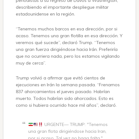
periodistas a su regreso de Davos a Washington,
describiendo el importante despliegue militar
estadounidense en la región.
“Tenemos muchos barcos en esa dirección, por si
acaso. Tenemos una gran flotilla en esa dirección. Y
veremos qué sucede”, declaró Trump. “Tenemos
una gran fuerza dirigiéndose hacia Irán. Preferiría
que no ocurriera nada, pero los estamos vigilando
muy de cerca”.
Trump volvió a afirmar que evitó cientos de
ejecuciones en Irán la semana pasada. “Frenamos
837 ahorcamientos el jueves pasado. Habrían
muerto. Todos habrían sido ahorcados. Esto es
como si hubiera ocurrido hace mil años”, declaró.
URGENTE— TRUMP: "Tenemos
una gran flota dirigiéndose hacia Iran,
por si acaso. Tal vez no haga falta."