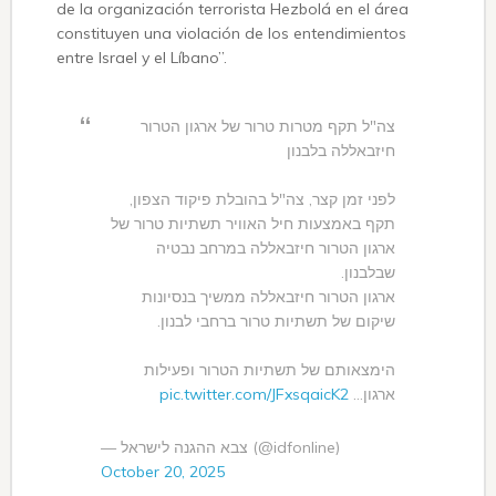
de la organización terrorista Hezbolá en el área
constituyen una violación de los entendimientos
entre Israel y el Líbano”.
צה"ל תקף מטרות טרור של ארגון הטרור
חיזבאללה בלבנון
לפני זמן קצר, צה"ל בהובלת פיקוד הצפון,
תקף באמצעות חיל האוויר תשתיות טרור של
ארגון הטרור חיזבאללה במרחב נבטיה
שבלבנון.
ארגון הטרור חיזבאללה ממשיך בנסיונות
שיקום של תשתיות טרור ברחבי לבנון.
הימצאותם של תשתיות הטרור ופעילות
pic.twitter.com/JFxsqaicK2
ארגון…
— צבא ההגנה לישראל (@idfonline)
October 20, 2025