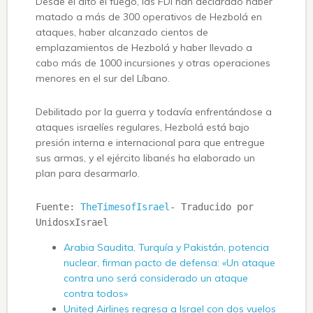
Desde el alto el fuego, las FDI han declarado haber
matado a más de 300 operativos de Hezbolá en
ataques, haber alcanzado cientos de
emplazamientos de Hezbolá y haber llevado a
cabo más de 1000 incursiones y otras operaciones
menores en el sur del Líbano.
Debilitado por la guerra y todavía enfrentándose a
ataques israelíes regulares, Hezbolá está bajo
presión interna e internacional para que entregue
sus armas, y el ejército libanés ha elaborado un
plan para desarmarlo.
Fuente: 
TheTimesofIsrael
- Traducido por 
UnidosxIsrael
Arabia Saudita, Turquía y Pakistán, potencia
nuclear, firman pacto de defensa: «Un ataque
contra uno será considerado un ataque
contra todos»
United Airlines regresa a Israel con dos vuelos