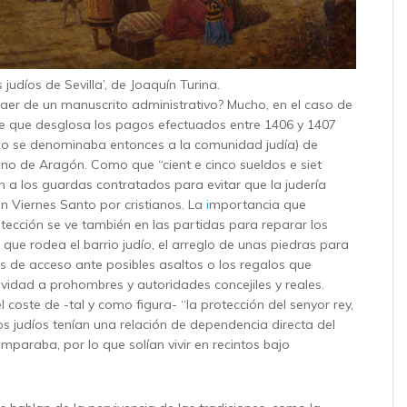
 judíos de Sevilla’, de Joaquín Turina.
aer de un manuscrito administrativo? Mucho, en el caso de
le que desglosa los pagos efectuados entre 1406 y 1407
mo se denominaba entonces a la comunidad judía) de
ino de Aragón. Como que “cient e cinco sueldos e siet
on a los guardas contratados para evitar que la judería
 Viernes Santo por cristianos. La
i
mportancia que
tección se ve también en las partidas para reparar los
que rodea el barrio judío, el arreglo de unas piedras para
as de acceso ante posibles asaltos o los regalos que
idad a prohombres y autoridades concejiles y reales.
coste de -tal y como figura- “la protección del senyor rey,
os judíos tenían una relación de dependencia directa del
mparaba, por lo que solían vivir en recintos bajo