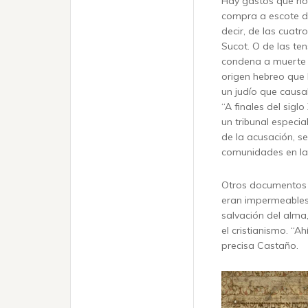
Hay gastos que nos
compra a escote de
decir, de las cuatr
Sucot. O de las te
condena a muerte y
origen hebreo que 
un judío que causa
“A finales del sigl
un tribunal especia
de la acusación, s
comunidades en la 
Otros documentos e
eran impermeables.
salvación del alma
el cristianismo. “A
precisa Castaño.