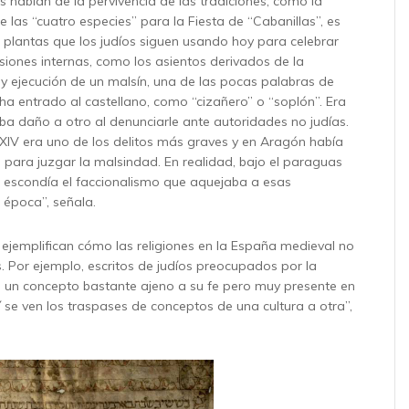
 hablan de la pervivencia de las tradiciones, como la
 las “cuatro especies” para la Fiesta de “Cabanillas”, es
o plantas que los judíos siguen usando hoy para celebrar
nsiones internas, como los asientos derivados de la
 ejecución de un malsín, una de las pocas palabras de
ha entrado al castellano, como “cizañero” o “soplón”. Era
ba daño a otro al denunciarle ante autoridades no judías.
o XIV era uno de los delitos más graves y en Aragón había
l para juzgar la malsindad. En realidad, bajo el paraguas
e escondía el faccionalismo que aquejaba a esas
época”, señala.
jemplifican cómo las religiones en la España medieval no
 Por ejemplo, escritos de judíos preocupados por la
, un concepto bastante ajeno a su fe pero muy presente en
hí se ven los traspases de conceptos de una cultura a otra”,