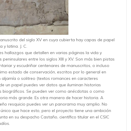
anuscrito del siglo XV en cuya cubierta hay capas de papel
a y latina.
J. C.
s hallazgos que detallen en varias páginas la vida y
os peninsulares entre los siglos XIII y XV. Son más bien pistas
ntariar y escudriñar centenares de manuscritos, o incluso
mo estado de conservación, escritos por lo general en
 aljamía o solitreo (textos romances en caracteres
r de un papel puedes ver datos que iluminan historias
les biográficos. Se pueden ver como anécdotas o como
storia más grande. Es otra manera de hacer historia. A
ueño resquicio puedes ver un panorama muy amplio. No
l único que hace esto, pero el proyecto tiene una ambición
nta en su despacho Castaño, científico titular en el CSIC
udíos.