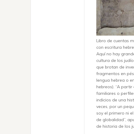
Libro de cuentas m
con escritura hebre
Aquí no hay grande
cultura de los judí
que brotan de inve
fragmentos en pési
lengua hebrea o en
hebreos). “A parti
familiares o perfi
indicios de una hi
veces, por un peq
soy el primero ni e
de globalidad”, apu
de historia de los j