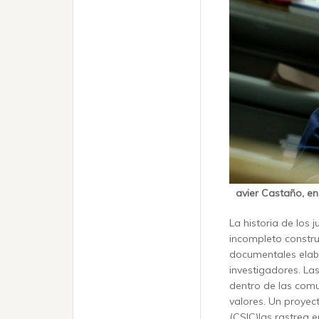
avier Castaño, e
La historia de los 
incompleto constru
documentales elabo
investigadores. La
dentro de las comu
valores. Un proyect
(CSIC)las rastrea e