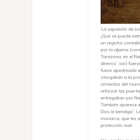
‘La expulsión de los
¿Qué se puede extr
un registro contab
por la aljama (co
Tarazona, en el Re
dineros” (sic) fuer
fuese apedreada en
otorgaban a la pro
cimientos del muro 
reforzar las puert
entregaban por Nav
También aparece el 
Dios le bendiga”. L
monarca, que les a
protección real.