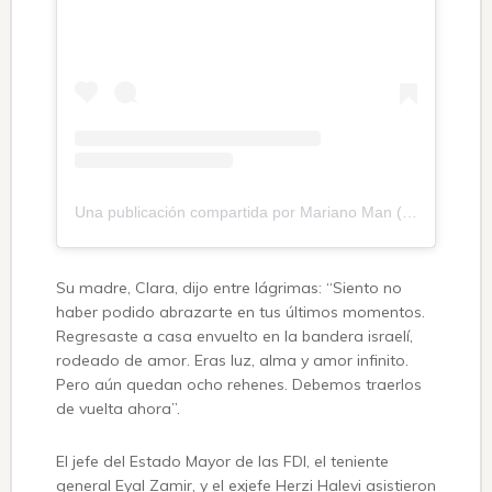
Una publicación compartida por Mariano Man (@marianitoman)
Su madre, Clara, dijo entre lágrimas: “Siento no
haber podido abrazarte en tus últimos momentos.
Regresaste a casa envuelto en la bandera israelí,
rodeado de amor. Eras luz, alma y amor infinito.
Pero aún quedan ocho rehenes. Debemos traerlos
de vuelta ahora”.
El jefe del Estado Mayor de las FDI, el teniente
general Eyal Zamir, y el exjefe Herzi Halevi asistieron